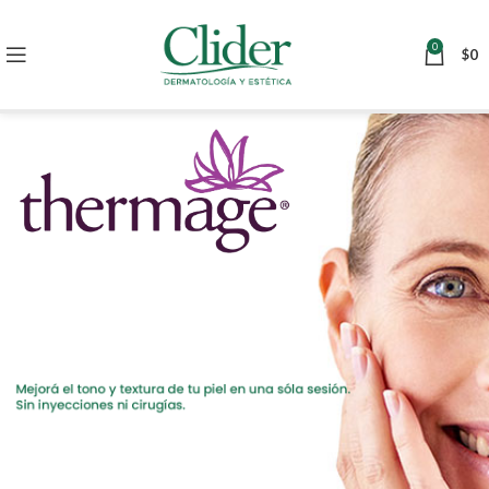
0
$
0